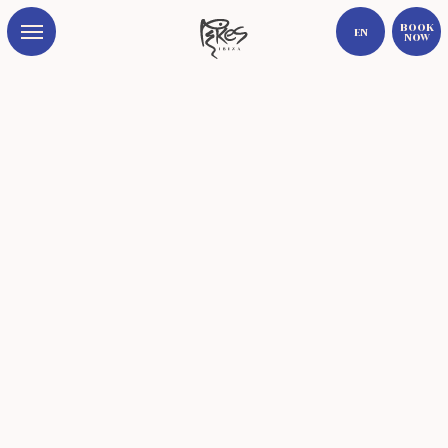
Book
EN
Now