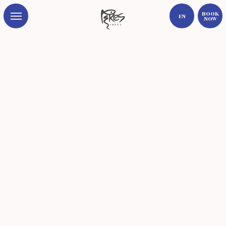
Book
EN
Now