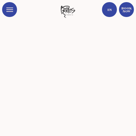
Book
EN
Now