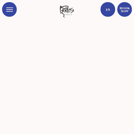
Book
EN
Now